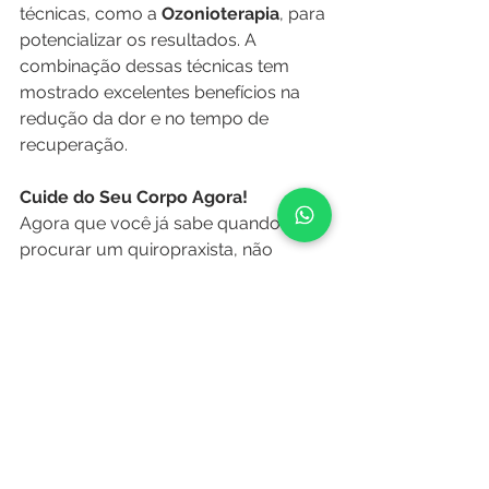
técnicas, como a 
Ozonioterapia
, para 
potencializar os resultados. A 
combinação dessas técnicas tem 
mostrado excelentes benefícios na 
redução da dor e no tempo de 
recuperação. 
Cuide do Seu Corpo Agora!
Agora que você já sabe quando 
procurar um quiropraxista, não 
espere a dor piorar para buscar 
ajuda! Agende uma consulta na 
Clínica Quíron
 e descubra como a 
quiropraxia pode transformar a sua 
saúde!
Acesse nosso site para mais 
informações!